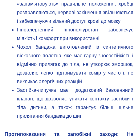
«запам'ятовують» правильне положення, хребці
розправляються, нервові закінчення звільняються
і забезпечуючи вільний доступ крові до мозку
Гіпоалергенний пінополіуретан забезпечує
м’якість і комфорт при використанні
Чохол бандажа виготовлений із синтетичного
віскозного полотна, яке має гарну зносостійкість і
відмінно прилягає до тіла, не утворює зморшок,
дозволяє легко підтримувати комір у чистоті, не
викликає алергічних реакцій
Застібка-липучка має додатковий бавовняний
клапан, що дозволяє уникати контакту застібки і
тіла дитини, а також гарантує більш щільне
прилягання бандажа до шиї
Протипоказання та запобіжні заходи:
Не