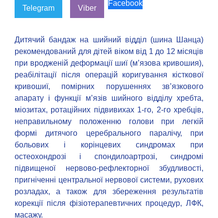
Facebook
Telegram
Viber
Дитячий бандаж на шийний відділ (шина Шанца)
рекомендований для дітей віком від 1 до 12 місяців
при вродженій деформації шиї (м’язова кривошия),
реабілітації після операцій коригування кісткової
кривошиї, помірних порушеннях зв’язкового
апарату і функції м’язів шийного відділу хребта,
міозитах, ротаційних підвивихах 1-го, 2-го хребців,
неправильному положенню голови при легкій
формі дитячого церебрального паралічу, при
больових і корінцевих синдромах при
остеохондрозі і спондилоартрозі, синдромі
підвищеної нервово-рефлекторної збудливості,
пригніченні центральної нервової системи, рухових
розладах, а також для збереження результатів
корекції після фізіотерапевтичних процедур, ЛФК,
масажу.