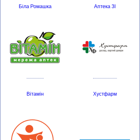
Біла Ромашка
Аптека 3І
Вітамін
Хустфарм