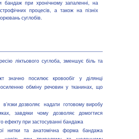
и бандаж при хронічному запаленні, на
строфічних процесів, а також на пізніх
ворювань суглобів.
ресію ліктьового суглоба, зменшує біль та
кт значно посилює кровообіг у ділянці
посиленню обміну речовин у тканинах, що
 в'язки дозволяє надати готовому виробу
мках, завдяки чому дозволяє домогтися
ого ефекту при застосуванні бандажа
ної нитки та анатомічна форма бандажа