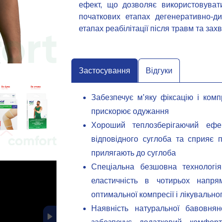
ефект, що дозволяє використовуват
початкових етапах дегенеративно-ди
етапах реабілітації після травм та зах
Застосування
Відгуки
Забезпечує м’яку фіксацію і комп
прискорює одужання
Хороший теплозберігаючий ефе
відповідного суглоба та сприяє 
прилягають до суглоба
Спеціальна безшовна технологія
еластичність в чотирьох напря
оптимальної компресії і лікувальн
Наявність натуральної бавовня