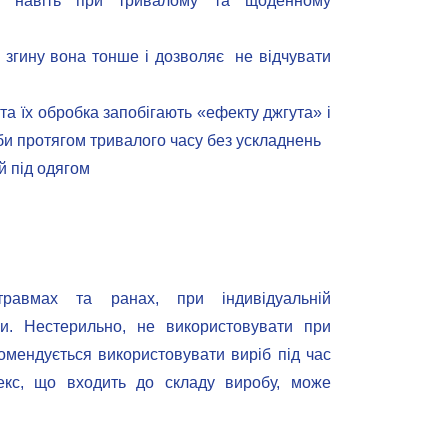
рт навіть при тривалому та щоденному
 згину вона тонше і дозволяє не відчувати
а їх обробка запобігають «ефекту джгута» і
и протягом тривалого часу без ускладнень
й під одягом
равмах та ранах, при індивідуальній
ни. Нестерильно, не використовувати при
омендується використовувати виріб під час
текс, що входить до складу виробу, може