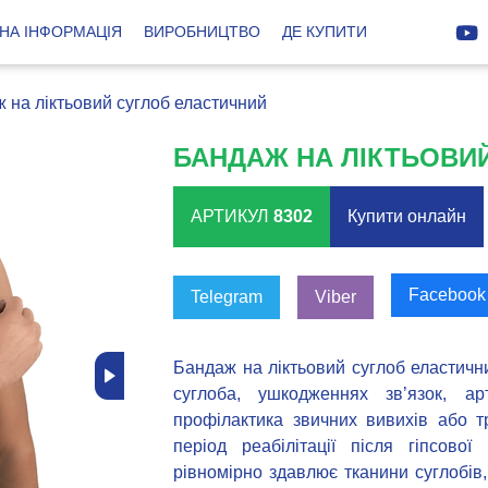
НА ІНФОРМАЦІЯ
ВИРОБНИЦТВО
ДЕ КУПИТИ
 на ліктьовий суглоб еластичний
БАНДАЖ НА ЛІКТЬОВИ
АРТИКУЛ
8302
Купити онлайн
Facebook
Telegram
Viber
Бандаж на ліктьовий суглоб еластичн
суглоба, ушкодженнях зв’язок, арт
профілактика звичних вивихів або т
період реабілітації після гіпсово
рівномірно здавлює тканини суглобі