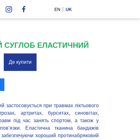
EN
UK
Й СУГЛОБ ЕЛАСТИЧНИЙ
Де купити
ий застосовується при травмах ліктьового
розах, артритах, бурситах, синовітах,
равм під час занять спортом, а також у
ї пов’язки. Еластична тканина бандажів
в, забезпечуючи хороший протинабряковий