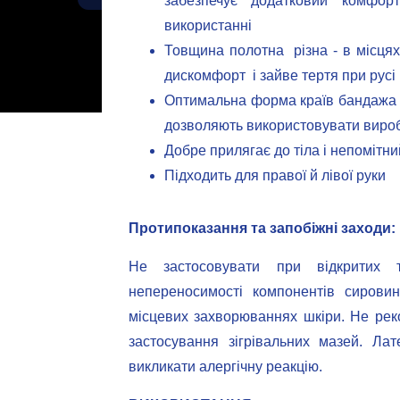
забезпечує додатковий комфо
використанні
Товщина полотна різна - в місцях
дискомфорт і зайве тертя при русі
Оптимальна форма країв бандажа т
дозволяють використовувати вироб
Добре прилягає до тіла і непомітни
Підходить для правої й лівої руки
Протипоказання та запобіжні заходи:
Не застосовувати при відкритих т
непереносимості компонентів сирови
місцевих захворюваннях шкіри. Не рек
застосування зігрівальних мазей. Ла
викликати алергічну реакцію.