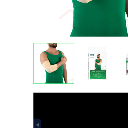
data-fancybox="gallery-pr-slider"