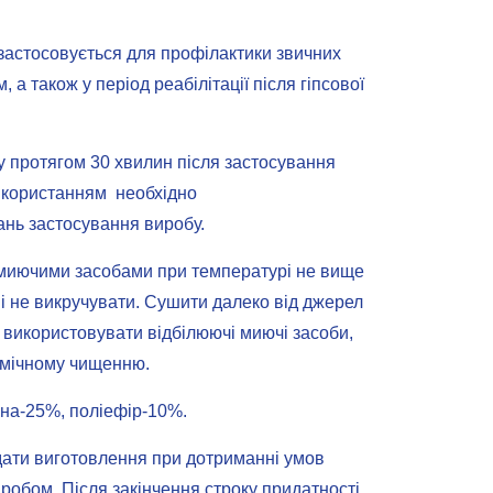
застосовується для профілактики звичних
 а також у період реабілітації після гіпсової
 протягом 30 хвилин після застосування
икористанням необхідно
ань застосування виробу.
миючими засобами при температурі не вище
и і не викручувати. Сушити далеко від джерел
е використовувати відбілюючі миючі засоби,
хімічному чищенню.
на-25%, поліефір-10%.
 дати виготовлення при дотриманні умов
виробом. Після закінчення строку придатності