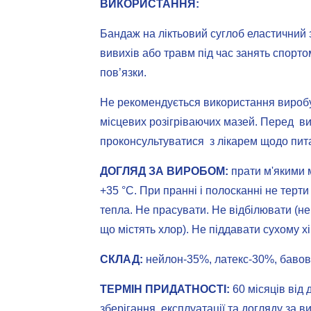
ВИКОРИСТАННЯ:
Бандаж на ліктьовий суглоб еластичний 
вивихів або травм під час занять спортом,
пов’язки.
Не рекомендується використання виробу
місцевих розігріваючих мазей. Перед в
проконсультуватися з лікарем щодо пит
ДОГЛЯД ЗА ВИРОБОМ:
прати м'якими 
+35 °С. При пранні і полосканні не терт
тепла. Не прасувати. Не відбілювати (н
що містять хлор). Не піддавати сухому 
СКЛАД:
нейлон-35%, латекс-30%, бавов
ТЕРМІН ПРИДАТНОСТІ:
60 місяців від
зберігання, експлуатації та догляду за 