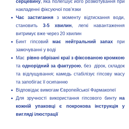
серцевину
, яка полегшує його розмотування при
накладенні фіксуючої пов'язки
Час застигання
з моменту відтискання води,
становить
3-5 хвилин
, легкі навантаження
витримує вже через 20 хвилин
Бинт гіпсовий
має нейтральний запах
при
замочуванні у воді
Має
рівно обрізані краї з фіксованою кромкою
та
однорідний за фактурою
, без дірок, складок
та відлущування; камедь стабілізує гіпсову масу
та запобігає її осипанню
Відповідає вимогам Європейської Фармакопеї
Для зручності використання гіпсового бинту
на
кожній упаковці є покрокова інструкція у
вигляді ілюстрації