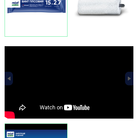
data-fancybox="gallery-pr-slider"