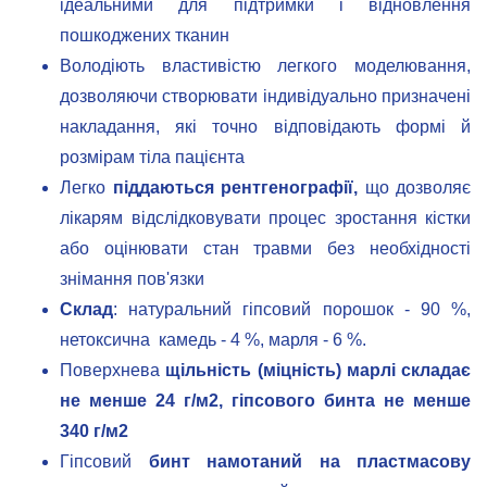
ідеальними для підтримки і відновлення
пошкоджених тканин
Володіють властивістю легкого моделювання,
дозволяючи створювати індивідуально призначені
накладання, які точно відповідають формі й
розмірам тіла пацієнта
Легко
піддаються рентгенографії,
що дозволяє
лікарям відслідковувати процес зростання кістки
або оцінювати стан травми без необхідності
знімання пов'язки
Склад
: натуральний гіпсовий порошок - 90 %,
нетоксична камедь - 4 %, марля - 6 %.
Поверхнева
щільність (міцність) марлі складає
не менше 24 г/м2, гіпсового бинта не менше
340 г/м2
Гіпсовий
бинт намотаний на пластмасову