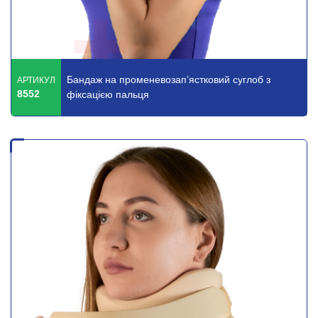
Бандаж на променевозап’ястковий суглоб з
АРТИКУЛ
8552
фіксацією пальця