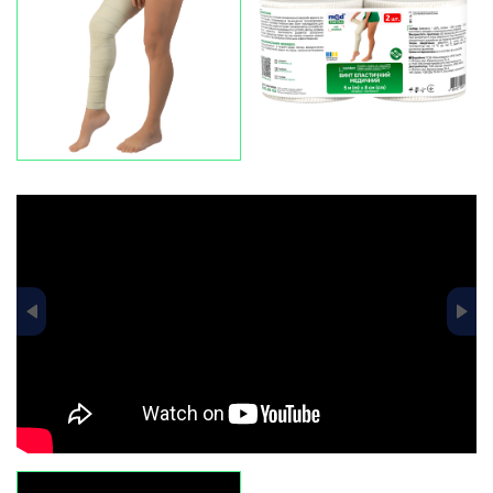
data-fancybox="gallery-pr-slider"