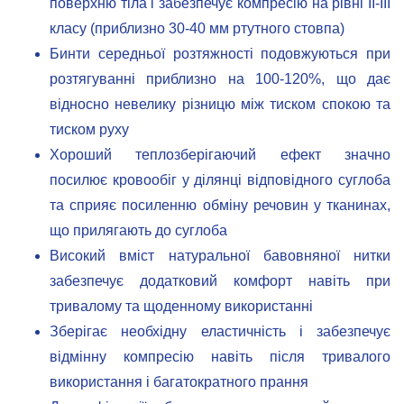
поверхню тіла і забезпечує компресію на рівні II-III
класу (приблизно 30-40 мм ртутного стовпа)
Бинти середньої розтяжності подовжуються при
розтягуванні приблизно на 100-120%, що дає
відносно невелику різницю між тиском спокою та
тиском руху
Хороший теплозберігаючий ефект значно
посилює кровообіг у ділянці відповідного суглоба
та сприяє посиленню обміну речовин у тканинах,
що прилягають до суглоба
Високий вміст натуральної бавовняної нитки
забезпечує додатковий комфорт навіть при
тривалому та щоденному використанні
Зберігає необхідну еластичність і забезпечує
відмінну компресію навіть після тривалого
використання і багатократного прання