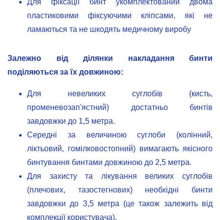
Для фіксації бинт укомплектований двома
пластиковими фіксуючими кліпсами, які не
ламаються та не шкодять медичному виробу
Залежно від ділянки накладання бинти
поділяються за їх довжиною:
Для невеликих суглобів (кисть,
променевозап'ястний) достатньо бинтів
завдовжки до 1,5 метра.
Середні за величиною суглоби (колінний,
ліктьовий, гомілковостопний) вимагають якісного
бинтування бинтами довжиною до 2,5 метра.
Для захисту та лікування великих суглобів
(плечових, тазостегнових) необхідні бинти
завдовжки до 3,5 метра (це також залежить від
комплекції користувача).